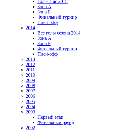
Гол + Пас 2015
Зона А
Зона Б
Финальный турнир
Плей-офф
2014
Все голы сезона 2014
Зона А
Зона Б
Финальный турнир
Плей-офф
2013
2012
2011
2010
2009
2008
2007
2006
2005
2004
2003
Первый этап
Финальный раунд
2002