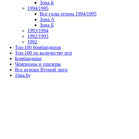
Зона Б
1994/1995
Все голы сезона 1994/1995
Зона А
Зона Б
1993/1994
1992/1993
1992
Top-100 бомбардиров
Топ-100 по количеству игр
Бомбардиры
Чемпионы и призеры
Все игроки Второй лиги
1liga.by