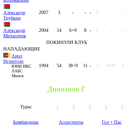
Коломацкий
2007
3
-
-
-
3
-
-
-
Александр
Трубкин
2004
14
6+9
8
-
1
-
-
-
Александр
Михасенок
ПОКИНУЛИ КЛУБ
НАПАДАЮЩИЕ
Арол
Нгинтсоп
1994
54
38+9
11
-
7
6+0
3
-
ЮНИ ИКС
ЛАБС
Минск
Дивизион Г
Туры:
1
2
3
4
5
Бомбардиры
Ассистенты
Гол + Пас