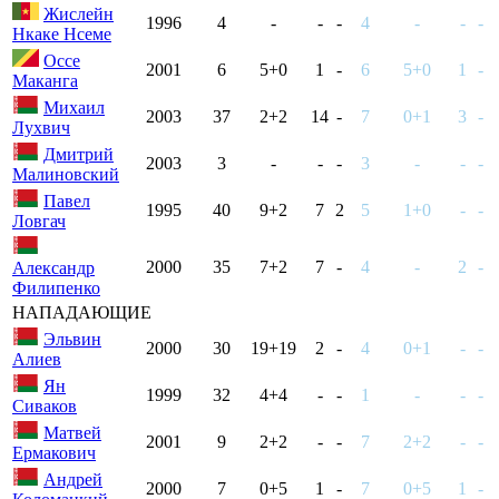
Жислейн
1996
4
-
-
-
4
-
-
-
Нкаке Нсеме
Оссе
2001
6
5+0
1
-
6
5+0
1
-
Маканга
Михаил
2003
37
2+2
14
-
7
0+1
3
-
Лухвич
Дмитрий
2003
3
-
-
-
3
-
-
-
Малиновский
Павел
1995
40
9+2
7
2
5
1+0
-
-
Ловгач
2000
35
7+2
7
-
4
-
2
-
Александр
Филипенко
НАПАДАЮЩИЕ
Эльвин
2000
30
19+19
2
-
4
0+1
-
-
Алиев
Ян
1999
32
4+4
-
-
1
-
-
-
Сиваков
Матвей
2001
9
2+2
-
-
7
2+2
-
-
Ермакович
Андрей
2000
7
0+5
1
-
7
0+5
1
-