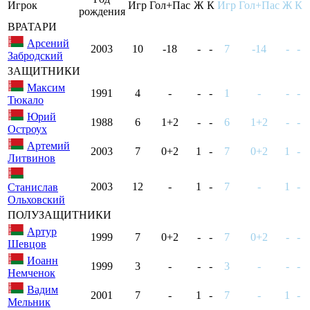
Игрок
Игр
Гол+Пас
Ж
К
Игр
Гол+Пас
Ж
К
рождения
ВРАТАРИ
Арсений
2003
10
-18
-
-
7
-14
-
-
Забродский
ЗАЩИТНИКИ
Максим
1991
4
-
-
-
1
-
-
-
Тюкало
Юрий
1988
6
1+2
-
-
6
1+2
-
-
Остроух
Артемий
2003
7
0+2
1
-
7
0+2
1
-
Литвинов
2003
12
-
1
-
7
-
1
-
Станислав
Ольховский
ПОЛУЗАЩИТНИКИ
Артур
1999
7
0+2
-
-
7
0+2
-
-
Шевцов
Иоанн
1999
3
-
-
-
3
-
-
-
Немченок
Вадим
2001
7
-
1
-
7
-
1
-
Мельник