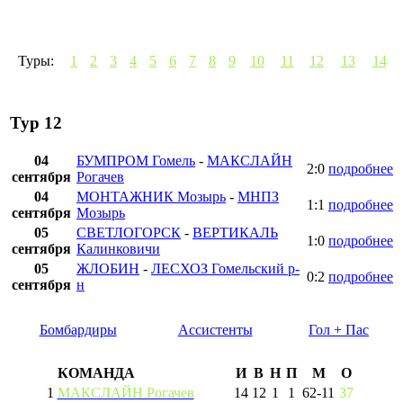
Туры:
1
2
3
4
5
6
7
8
9
10
11
12
13
14
Тур 12
04
БУМПРОМ Гомель
-
МАКСЛАЙН
2:0
подробнее
сентября
Рогачев
04
МОНТАЖНИК Мозырь
-
МНПЗ
1:1
подробнее
сентября
Мозырь
05
СВЕТЛОГОРСК
-
ВЕРТИКАЛЬ
1:0
подробнее
сентября
Калинковичи
05
ЖЛОБИН
-
ЛЕСХОЗ Гомельский р-
0:2
подробнее
сентября
н
Бомбардиры
Ассистенты
Гол + Пас
КОМАНДА
И
В
Н
П
М
О
1
МАКСЛАЙН Рогачев
14
12
1
1
62
-
11
37