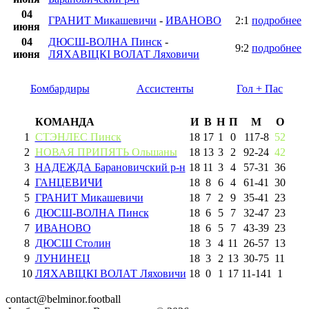
04
ГРАНИТ Микашевичи
-
ИВАНОВО
2:1
подробнее
июня
04
ДЮСШ-ВОЛНА Пинск
-
9:2
подробнее
июня
ЛЯХАВIЦКI ВОЛАТ Ляховичи
Бомбардиры
Ассистенты
Гол + Пас
КОМАНДА
И
В
Н
П
М
О
1
СТЭНЛЕС Пинск
18
17
1
0
117
-
8
52
2
НОВАЯ ПРИПЯТЬ Ольшаны
18
13
3
2
92
-
24
42
3
НАДЕЖДА Барановичский р-н
18
11
3
4
57
-
31
36
4
ГАНЦЕВИЧИ
18
8
6
4
61
-
41
30
5
ГРАНИТ Микашевичи
18
7
2
9
35
-
41
23
6
ДЮСШ-ВОЛНА Пинск
18
6
5
7
32
-
47
23
7
ИВАНОВО
18
6
5
7
43
-
39
23
8
ДЮСШ Столин
18
3
4
11
26
-
57
13
9
ЛУНИНЕЦ
18
3
2
13
30
-
75
11
10
ЛЯХАВIЦКI ВОЛАТ Ляховичи
18
0
1
17
11
-
141
1
contact@belminor.football