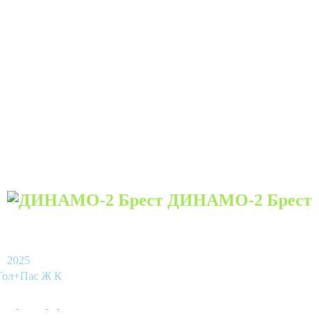
ДИНАМО-2 Брест
2025
Гол+Пас
Ж
К
-
-
-