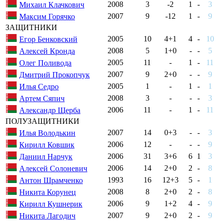
2008
3
-2
1
-
3
Михаил Клачкович
2007
9
-12
1
-
9
Максим Горячко
ЗАЩИТНИКИ
2005
10
4+1
4
-
10
Егор Бенковский
2008
5
1+0
-
-
5
Алексей Кронда
2005
11
-
1
-
11
Олег Поливода
2007
9
2+0
-
-
9
Дмитрий Прокопчук
2005
1
-
1
-
1
Илья Седро
2008
3
-
-
-
3
Артем Сяпич
2006
11
-
1
-
11
Александр Щерба
ПОЛУЗАЩИТНИКИ
2007
14
0+3
-
-
3
Илья Володькин
2006
12
-
-
-
9
Кирилл Ковшик
2006
31
3+6
6
1
3
Даниил Нарчук
2006
14
2+0
2
-
8
Алексей Солоневич
1993
16
12+3
5
-
1
Антон Шрамченко
2008
8
2+0
2
-
8
Никита Корунец
2006
9
1+2
4
-
9
Кирилл Кушнерик
2007
9
2+0
2
-
9
Никита Лагодич