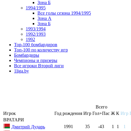
Зона Б
1994/1995
Все голы сезона 1994/1995
Зона А
Зона Б
1993/1994
1992/1993
1992
Top-100 бомбардиров
Топ-100 по количеству игр
Бомбардиры
Чемпионы и призеры
Все игроки Второй лиги
1liga.by
Всего
Игрок
Год рождения
Игр
Гол+Пас
Ж
К
Игр
ВРАТАРИ
1991
35
-43
1
1
1
Дмитрий Дударь