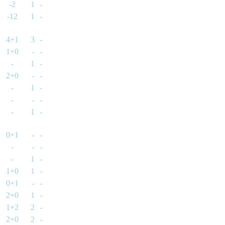
-2
1
-
-12
1
-
4+1
3
-
1+0
-
-
-
1
-
2+0
-
-
-
1
-
-
-
-
-
1
-
0+1
-
-
-
-
-
-
1
-
1+0
1
-
0+1
-
-
2+0
1
-
1+2
2
-
2+0
2
-