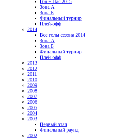
Гол + Пас 2015
Зона А
Зона Б
Финальный турнир
Плей-офф
2014
Все голы сезона 2014
Зона А
Зона Б
Финальный турнир
Плей-офф
2013
2012
2011
2010
2009
2008
2007
2006
2005
2004
2003
Первый этап
Финальный раунд
2002