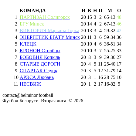
КОМАНДА
И
В
Н
П
М
О
1
ПАРТИЗАН Солигорск
20
15
3
2
65
-
13
48
2
БГУ Минск
20
14
4
2
67
-
13
46
3
ВИКТОРИЯ Марьина Горка
20
13
3
4
59
-
32
42
4
ЭНЕРГЕТИК-БГАТУ Минск
20
11
3
6
59
-
34
36
5
КЛЕЦК
20
10
4
6
36
-
51
34
6
КРОНОН Столбцы
20
10
3
7
55
-
25
33
7
БОБОВНЯ Копыль
20
8
3
9
39
-
36
27
8
СТАРЫЕ ДОРОГИ
20
4
5
11
25
-
40
17
9
СПАРТАК Слуцк
20
3
5
12
31
-
79
14
10
АРЭСА Любань
20
3
1
16
28
-
75
10
11
НЕСВИЖ
20
1
2
17
16
-
82
5
contact@belminor.football
Футбол Беларуси. Вторая лига. ©
2026