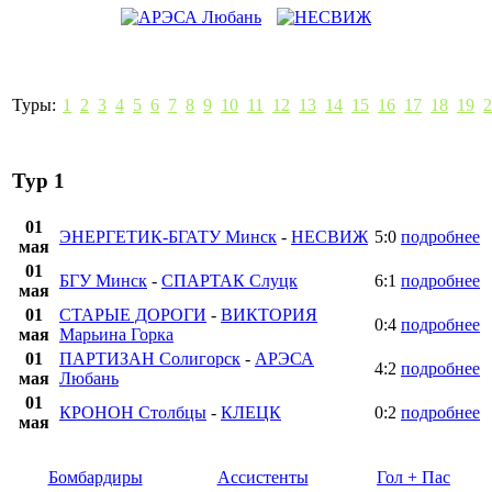
Туры:
1
2
3
4
5
6
7
8
9
10
11
12
13
14
15
16
17
18
19
2
Тур 1
01
ЭНЕРГЕТИК-БГАТУ Минск
-
НЕСВИЖ
5:0
подробнее
мая
01
БГУ Минск
-
СПАРТАК Слуцк
6:1
подробнее
мая
01
СТАРЫЕ ДОРОГИ
-
ВИКТОРИЯ
0:4
подробнее
мая
Марьина Горка
01
ПАРТИЗАН Солигорск
-
АРЭСА
4:2
подробнее
мая
Любань
01
КРОНОН Столбцы
-
КЛЕЦК
0:2
подробнее
мая
Бомбардиры
Ассистенты
Гол + Пас