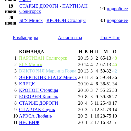
19
СТАРЫЕ ДОРОГИ
-
ПАРТИЗАН
1:1
подробнее
июня
Солигорск
20
БГУ Минск
-
КРОНОН Столбцы
3:1
подробнее
июня
Бомбардиры
Ассистенты
Гол + Пас
КОМАНДА
И
В
Н
П
М
О
1
ПАРТИЗАН Солигорск
20
15
3
2
65
-
13
48
2
БГУ Минск
20
14
4
2
67
-
13
46
3
ВИКТОРИЯ Марьина Горка
20
13
3
4
59
-
32
42
4
ЭНЕРГЕТИК-БГАТУ Минск
20
11
3
6
59
-
34
36
5
КЛЕЦК
20
10
4
6
36
-
51
34
6
КРОНОН Столбцы
20
10
3
7
55
-
25
33
7
БОБОВНЯ Копыль
20
8
3
9
39
-
36
27
8
СТАРЫЕ ДОРОГИ
20
4
5
11
25
-
40
17
9
СПАРТАК Слуцк
20
3
5
12
31
-
79
14
10
АРЭСА Любань
20
3
1
16
28
-
75
10
11
НЕСВИЖ
20
1
2
17
16
-
82
5