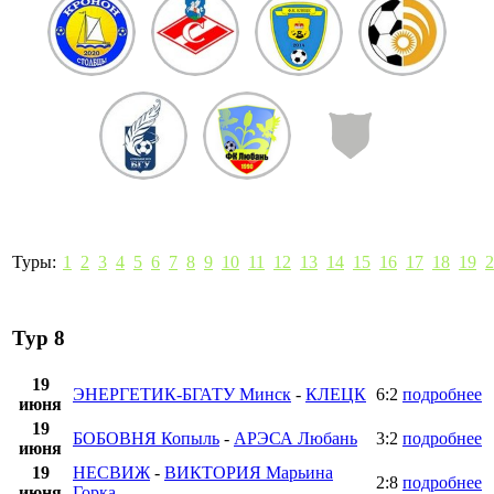
Туры:
1
2
3
4
5
6
7
8
9
10
11
12
13
14
15
16
17
18
19
2
Тур 8
19
ЭНЕРГЕТИК-БГАТУ Минск
-
КЛЕЦК
6:2
подробнее
июня
19
БОБОВНЯ Копыль
-
АРЭСА Любань
3:2
подробнее
июня
19
НЕСВИЖ
-
ВИКТОРИЯ Марьина
2:8
подробнее
июня
Горка