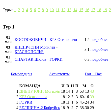
Туры:
1
2
3
4
5
6
7
8
9
10
11
12
13
14
15
16
17
18
19
2
Тур 1
01
КОСТЮКОВИЧИ
-
КРЗ Осиповичи
1:5
подробнее
мая
03
ДНЕПР-ЮНИ Могилёв
-
3:1
подробнее
мая
КРАСНОПОЛЬЕ
01
СПАРТАК Шклов
-
ГОРКИ
0:3
подробнее
мая
Бомбардиры
Ассистенты
Гол + Пас
КОМАНДА
И
В
Н
П
М
О
1
ДНЕПР-ЮНИ Могилёв
18
14
1
3
53
-
13
43
2
КРЗ Осиповичи
18
12
3
3
60
-
16
39
3
ГОРКИ
18
11
1
6
45
-
24
34
4
БЕЛШИНА-2 Бобруйск
18
9
2
7
38
-
30
29