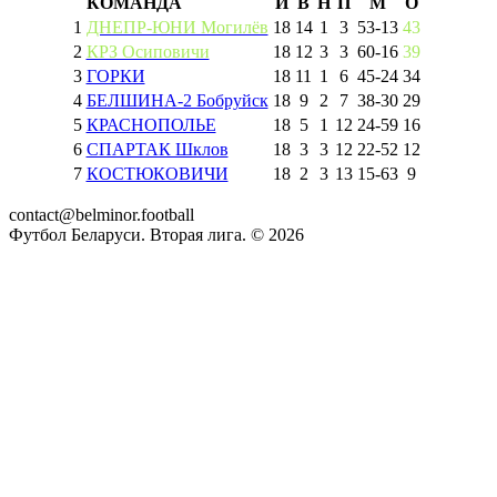
КОМАНДА
И
В
Н
П
М
О
1
ДНЕПР-ЮНИ Могилёв
18
14
1
3
53
-
13
43
2
КРЗ Осиповичи
18
12
3
3
60
-
16
39
3
ГОРКИ
18
11
1
6
45
-
24
34
4
БЕЛШИНА-2 Бобруйск
18
9
2
7
38
-
30
29
5
КРАСНОПОЛЬЕ
18
5
1
12
24
-
59
16
6
СПАРТАК Шклов
18
3
3
12
22
-
52
12
7
КОСТЮКОВИЧИ
18
2
3
13
15
-
63
9
contact@belminor.football
Футбол Беларуси. Вторая лига. ©
2026