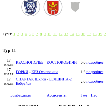
Туры:
1
2
3
4
5
6
7
8
9
10
11
12
13
14
15
16
17
18
19
2
Тур 11
17
КРАСНОПОЛЬЕ
-
КОСТЮКОВИЧИ
0:0
подробнее
июля
17
ГОРКИ
-
КРЗ Осиповичи
1:3
подробнее
июля
17
СПАРТАК Шклов
-
БЕЛШИНА-2
2:0
подробнее
июля
Бобруйск
Бомбардиры
Ассистенты
Гол + Пас