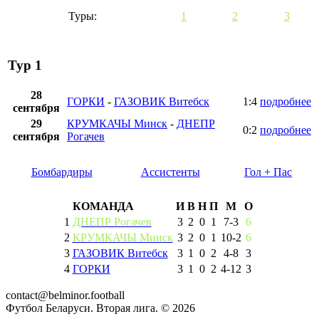
Туры:
1
2
3
Тур 1
28
ГОРКИ
-
ГАЗОВИК Витебск
1:4
подробнее
сентября
29
КРУМКАЧЫ Минск
-
ДНЕПР
0:2
подробнее
сентября
Рогачев
Бомбардиры
Ассистенты
Гол + Пас
КОМАНДА
И
В
Н
П
М
О
1
ДНЕПР Рогачев
3
2
0
1
7
-
3
6
2
КРУМКАЧЫ Минск
3
2
0
1
10
-
2
6
3
ГАЗОВИК Витебск
3
1
0
2
4
-
8
3
4
ГОРКИ
3
1
0
2
4
-
12
3
contact@belminor.football
Футбол Беларуси. Вторая лига. ©
2026