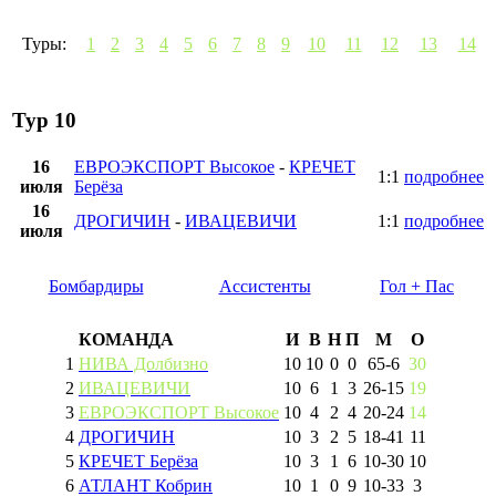
Туры:
1
2
3
4
5
6
7
8
9
10
11
12
13
14
Тур 10
16
ЕВРОЭКСПОРТ Высокое
-
КРЕЧЕТ
1:1
подробнее
июля
Берёза
16
ДРОГИЧИН
-
ИВАЦЕВИЧИ
1:1
подробнее
июля
Бомбардиры
Ассистенты
Гол + Пас
КОМАНДА
И
В
Н
П
М
О
1
НИВА Долбизно
10
10
0
0
65
-
6
30
2
ИВАЦЕВИЧИ
10
6
1
3
26
-
15
19
3
ЕВРОЭКСПОРТ Высокое
10
4
2
4
20
-
24
14
4
ДРОГИЧИН
10
3
2
5
18
-
41
11
5
КРЕЧЕТ Берёза
10
3
1
6
10
-
30
10
6
АТЛАНТ Кобрин
10
1
0
9
10
-
33
3