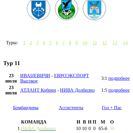
Туры:
1
2
3
4
5
6
7
8
9
10
11
12
13
14
Тур 11
23
ИВАЦЕВИЧИ
-
ЕВРОЭКСПОРТ
3:1
подробнее
июля
Высокое
23
АТЛАНТ Кобрин
-
НИВА Долбизно
1:5
подробнее
июля
Бомбардиры
Ассистенты
Гол + Пас
КОМАНДА
И
В
Н
П
М
О
1
НИВА Долбизно
10
10
0
0
65
-
6
30