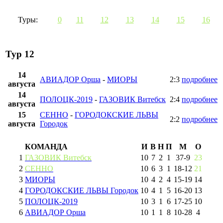
Туры:
0
11
12
13
14
15
16
Тур 12
14
АВИАДОР Орша
-
МИОРЫ
2:3
подробнее
августа
14
ПОЛОЦК-2019
-
ГАЗОВИК Витебск
2:4
подробнее
августа
15
СЕННО
-
ГОРОДОКСКИЕ ЛЬВЫ
2:2
подробнее
августа
Городок
КОМАНДА
И
В
Н
П
М
О
1
ГАЗОВИК Витебск
10
7
2
1
37
-
9
23
2
СЕННО
10
6
3
1
18
-
12
21
3
МИОРЫ
10
4
2
4
15
-
19
14
4
ГОРОДОКСКИЕ ЛЬВЫ Городок
10
4
1
5
16
-
20
13
5
ПОЛОЦК-2019
10
3
1
6
17
-
25
10
6
АВИАДОР Орша
10
1
1
8
10
-
28
4