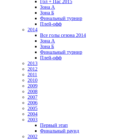
Гол + Пас 2015
Зона А
Зона Б
Финальный турнир
Плей-офф
2014
Все голы сезона 2014
Зона А
Зона Б
Финальный турнир
Плей-офф
2013
2012
2011
2010
2009
2008
2007
2006
2005
2004
2003
Первый этап
Финальный раунд
2002