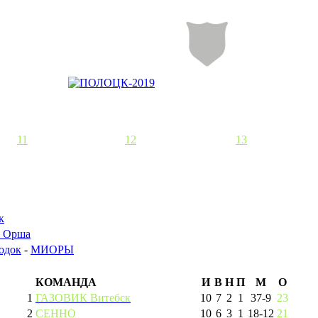
11
12
13
к
 Орша
одок
-
МИОРЫ
КОМАНДА
И
В
Н
П
М
О
1
ГАЗОВИК Витебск
10
7
2
1
37
-
9
23
2
СЕННО
10
6
3
1
18
-
12
21