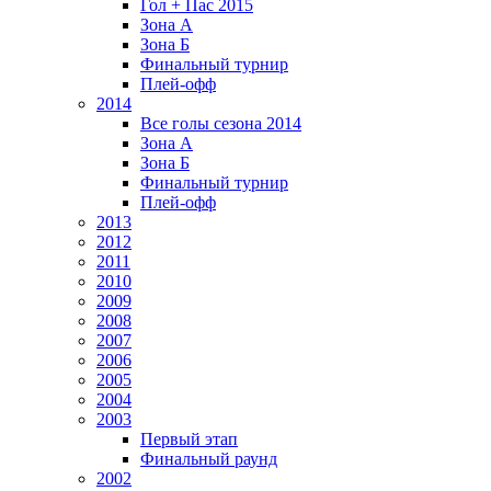
Гол + Пас 2015
Зона А
Зона Б
Финальный турнир
Плей-офф
2014
Все голы сезона 2014
Зона А
Зона Б
Финальный турнир
Плей-офф
2013
2012
2011
2010
2009
2008
2007
2006
2005
2004
2003
Первый этап
Финальный раунд
2002