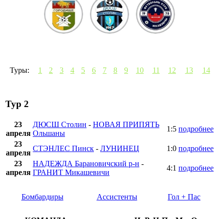
Туры:
1
2
3
4
5
6
7
8
9
10
11
12
13
14
Тур 2
23
ДЮСШ Столин
-
НОВАЯ ПРИПЯТЬ
1:5
подробнее
апреля
Ольшаны
23
СТЭНЛЕС Пинск
-
ЛУНИНЕЦ
1:0
подробнее
апреля
23
НАДЕЖДА Барановичский р-н
-
4:1
подробнее
апреля
ГРАНИТ Микашевичи
Бомбардиры
Ассистенты
Гол + Пас