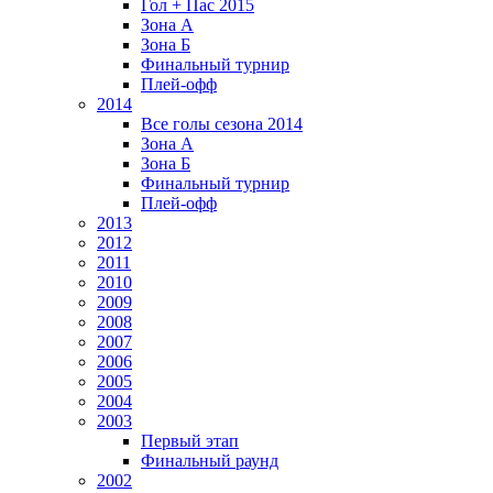
Гол + Пас 2015
Зона А
Зона Б
Финальный турнир
Плей-офф
2014
Все голы сезона 2014
Зона А
Зона Б
Финальный турнир
Плей-офф
2013
2012
2011
2010
2009
2008
2007
2006
2005
2004
2003
Первый этап
Финальный раунд
2002