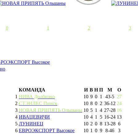
0
1
2
3
ВРОЭКСПОРТ Высокое
но
КОМАНДА
И
В
Н
П
М
О
1
НИВА Долбизно
10
9
0
1
43
-
5
27
2
СТЭНЛЕС Пинск
10
8
0
2
36
-
12
24
3
НОВАЯ ПРИПЯТЬ Ольшаны
10
5
1
4
27
-
28
16
4
ИВАЦЕВИЧИ
10
4
1
5
16
-
24
13
5
ЛУНИНЕЦ
10
2
0
8
13
-
28
6
6
ЕВРОЭКСПОРТ Высокое
10
1
0
9
8
-
46
3