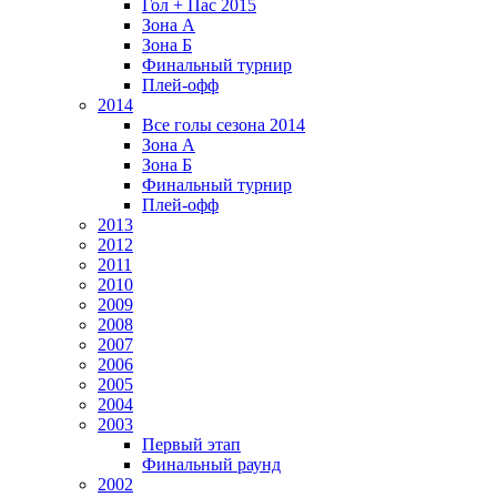
Гол + Пас 2015
Зона А
Зона Б
Финальный турнир
Плей-офф
2014
Все голы сезона 2014
Зона А
Зона Б
Финальный турнир
Плей-офф
2013
2012
2011
2010
2009
2008
2007
2006
2005
2004
2003
Первый этап
Финальный раунд
2002