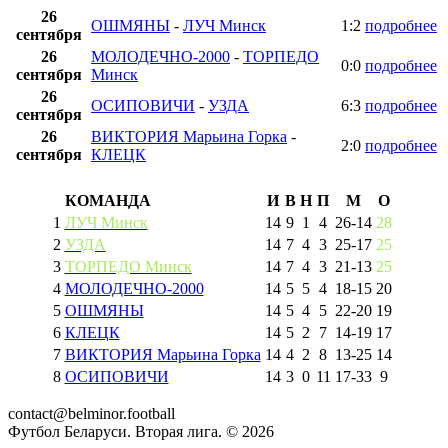
26
ОШМЯНЫ
-
ЛУЧ Минск
1:2
подробнее
сентября
26
МОЛОДЕЧНО-2000
-
ТОРПЕДО
0:0
подробнее
сентября
Минск
26
ОСИПОВИЧИ
-
УЗДА
6:3
подробнее
сентября
26
ВИКТОРИЯ Марьина Горка
-
2:0
подробнее
сентября
КЛЕЦК
КОМАНДА
И
В
Н
П
М
О
1
ЛУЧ Минск
14
9
1
4
26
-
14
28
2
УЗДА
14
7
4
3
25
-
17
25
3
ТОРПЕДО Минск
14
7
4
3
21
-
13
25
4
МОЛОДЕЧНО-2000
14
5
5
4
18
-
15
20
5
ОШМЯНЫ
14
5
4
5
22
-
20
19
6
КЛЕЦК
14
5
2
7
14
-
19
17
7
ВИКТОРИЯ Марьина Горка
14
4
2
8
13
-
25
14
8
ОСИПОВИЧИ
14
3
0
11
17
-
33
9
contact@belminor.football
Футбол Беларуси. Вторая лига. ©
2026