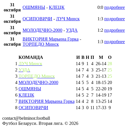
31
ОШМЯНЫ
-
КЛЕЦК
0:0
подробнее
октября
31
ОСИПОВИЧИ
-
ЛУЧ Минск
1:3
подробнее
октября
31
МОЛОДЕЧНО-2000
-
УЗДА
1:2
подробнее
октября
31
ВИКТОРИЯ Марьина Горка
-
1:3
подробнее
октября
ТОРПЕДО Минск
КОМАНДА
И
В
Н
П
М
О
1
ЛУЧ Минск
14
9
1
4
26
-
14
28
2
УЗДА
14
7
4
3
25
-
17
25
3
ТОРПЕДО Минск
14
7
4
3
21
-
13
25
4
МОЛОДЕЧНО-2000
14
5
5
4
18
-
15
20
5
ОШМЯНЫ
14
5
4
5
22
-
20
19
6
КЛЕЦК
14
5
2
7
14
-
19
17
7
ВИКТОРИЯ Марьина Горка
14
4
2
8
13
-
25
14
8
ОСИПОВИЧИ
14
3
0
11
17
-
33
9
contact@belminor.football
Футбол Беларуси. Вторая лига. ©
2026