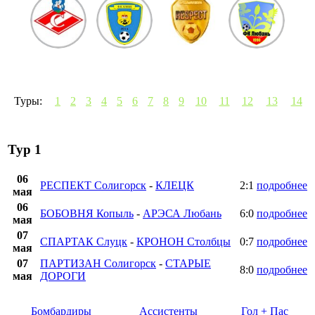
Туры:
1
2
3
4
5
6
7
8
9
10
11
12
13
14
Тур 1
06
РЕСПЕКТ Солигорск
-
КЛЕЦК
2:1
подробнее
мая
06
БОБОВНЯ Копыль
-
АРЭСА Любань
6:0
подробнее
мая
07
СПАРТАК Слуцк
-
КРОНОН Столбцы
0:7
подробнее
мая
07
ПАРТИЗАН Солигорск
-
СТАРЫЕ
8:0
подробнее
мая
ДОРОГИ
Бомбардиры
Ассистенты
Гол + Пас