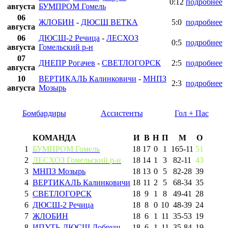
0:12
подробнее
августа
БУМПРОМ Гомель
06
ЖЛОБИН
-
ДЮСШ ВЕТКА
5:0
подробнее
августа
06
ДЮСШ-2 Речица
-
ЛЕСХОЗ
0:5
подробнее
августа
Гомельский р-н
07
ДНЕПР Рогачев
-
СВЕТЛОГОРСК
2:5
подробнее
августа
10
ВЕРТИКАЛЬ Калинковичи
-
МНПЗ
2:3
подробнее
августа
Мозырь
Бомбардиры
Ассистенты
Гол + Пас
КОМАНДА
И
В
Н
П
М
О
1
БУМПРОМ Гомель
18
17
0
1
165
-
11
51
2
ЛЕСХОЗ Гомельский р-н
18
14
1
3
82
-
11
43
3
МНПЗ Мозырь
18
13
0
5
82
-
28
39
4
ВЕРТИКАЛЬ Калинковичи
18
11
2
5
68
-
34
35
5
СВЕТЛОГОРСК
18
9
1
8
49
-
41
28
6
ДЮСШ-2 Речица
18
8
0
10
48
-
39
24
7
ЖЛОБИН
18
6
1
11
35
-
53
19
8
ИПУТЬ-ДЮСШ Добруш
18
6
1
11
35
-
84
19