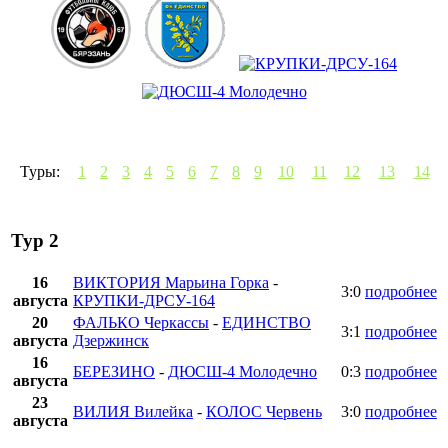
Туры:
1
2
3
4
5
6
7
8
9
10
11
12
13
14
Тур 2
16
ВИКТОРИЯ Марьина Горка
-
3:0
подробнее
августа
КРУПКИ-ДРСУ-164
20
ФАЛЬКО Черкассы
-
ЕДИНСТВО
3:1
подробнее
августа
Дзержинск
16
БЕРЕЗИНО
-
ДЮСШ-4 Молодечно
0:3
подробнее
августа
23
ВИЛИЯ Вилейка
-
КОЛОС Червень
3:0
подробнее
августа