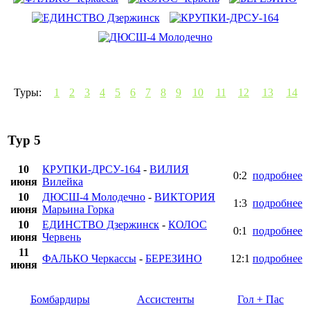
Туры:
1
2
3
4
5
6
7
8
9
10
11
12
13
14
Тур 5
10
КРУПКИ-ДРСУ-164
-
ВИЛИЯ
0:2
подробнее
июня
Вилейка
10
ДЮСШ-4 Молодечно
-
ВИКТОРИЯ
1:3
подробнее
июня
Марьина Горка
10
ЕДИНСТВО Дзержинск
-
КОЛОС
0:1
подробнее
июня
Червень
11
ФАЛЬКО Черкассы
-
БЕРЕЗИНО
12:1
подробнее
июня
Бомбардиры
Ассистенты
Гол + Пас