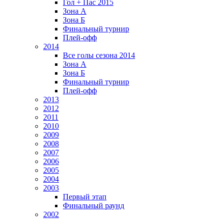
Гол + Пас 2015
Зона А
Зона Б
Финальный турнир
Плей-офф
2014
Все голы сезона 2014
Зона А
Зона Б
Финальный турнир
Плей-офф
2013
2012
2011
2010
2009
2008
2007
2006
2005
2004
2003
Первый этап
Финальный раунд
2002