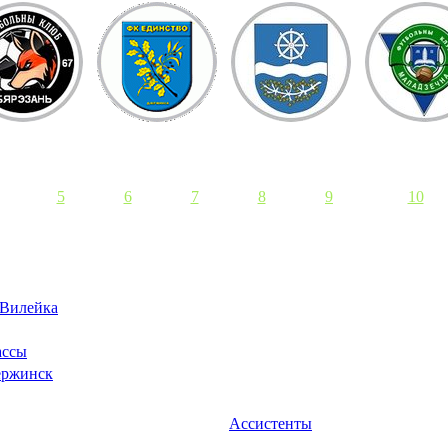
5
6
7
8
9
10
Вилейка
ссы
ржинск
Ассистенты