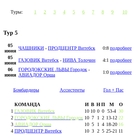
Туры:
1
2
3
4
5
6
7
8
9
10
Тур 5
05
ЧАШНИКИ
-
ПРОДЦЕНТР Витебск
0:8
подробнее
июня
05
ГАЗОВИК Витебск
-
НИВА Толочин
4:1
подробнее
июня
06
ГОРОДОКСКИЕ ЛЬВЫ Городок
-
1:0
подробнее
июня
АВИАДОР Орша
Бомбардиры
Ассистенты
Гол + Пас
КОМАНДА
И
В
Н
П
М
О
1
ГАЗОВИК Витебск
10
10
0
0
53
-
4
30
2
ГОРОДОКСКИЕ ЛЬВЫ Городок
10
7
1
2
13
-
12
22
3
АВИАДОР Орша
10
5
1
4
18
-
20
16
4
ПРОДЦЕНТР Витебск
10
3
2
5
25
-
21
11