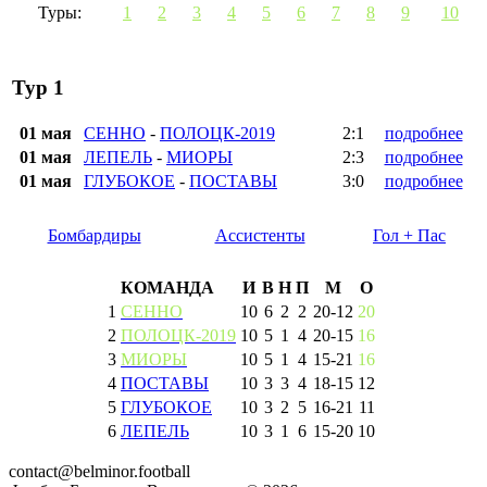
Туры:
1
2
3
4
5
6
7
8
9
10
Тур 1
01 мая
СЕННО
-
ПОЛОЦК-2019
2:1
подробнее
01 мая
ЛЕПЕЛЬ
-
МИОРЫ
2:3
подробнее
01 мая
ГЛУБОКОЕ
-
ПОСТАВЫ
3:0
подробнее
Бомбардиры
Ассистенты
Гол + Пас
КОМАНДА
И
В
Н
П
М
О
1
СЕННО
10
6
2
2
20
-
12
20
2
ПОЛОЦК-2019
10
5
1
4
20
-
15
16
3
МИОРЫ
10
5
1
4
15
-
21
16
4
ПОСТАВЫ
10
3
3
4
18
-
15
12
5
ГЛУБОКОЕ
10
3
2
5
16
-
21
11
6
ЛЕПЕЛЬ
10
3
1
6
15
-
20
10
contact@belminor.football