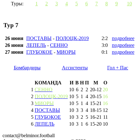
Туры:
1
2
3
4
5
6
7
8
9
10
Тур 7
26 июня
ПОСТАВЫ
-
ПОЛОЦК-2019
2:2
подробнее
26 июня
ЛЕПЕЛЬ
-
СЕННО
3:0
подробнее
27 июня
ГЛУБОКОЕ
-
МИОРЫ
0:1
подробнее
Бомбардиры
Ассистенты
Гол + Пас
КОМАНДА
И
В
Н
П
М
О
1
СЕННО
10
6
2
2
20
-
12
20
2
ПОЛОЦК-2019
10
5
1
4
20
-
15
16
3
МИОРЫ
10
5
1
4
15
-
21
16
4
ПОСТАВЫ
10
3
3
4
18
-
15
12
5
ГЛУБОКОЕ
10
3
2
5
16
-
21
11
6
ЛЕПЕЛЬ
10
3
1
6
15
-
20
10
contact@belminor.football