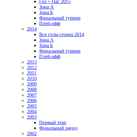
Гол + Пас 2015
Зона А
Зона Б
Финальный турнир
Плей-офф
2014
Все голы сезона 2014
Зона А
Зона Б
Финальный турнир
Плей-офф
2013
2012
2011
2010
2009
2008
2007
2006
2005
2004
2003
Первый этап
Финальный раунд
2002