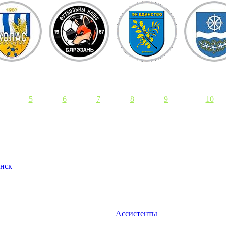
5
6
7
8
9
10
нск
Ассистенты