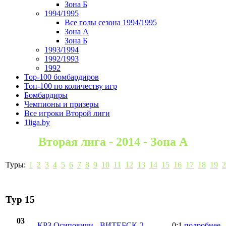
Зона Б
1994/1995
Все голы сезона 1994/1995
Зона А
Зона Б
1993/1994
1992/1993
1992
Top-100 бомбардиров
Топ-100 по количеству игр
Бомбардиры
Чемпионы и призеры
Все игроки Второй лиги
1liga.by
Вторая лига - 2014 - Зона А
Туры:
1
2
3
4
5
6
7
8
9
10
11
12
13
14
15
16
17
18
19
2
Тур 15
03
КРЗ Осиповичи
-
ВИТЕБСК-2
0:1
подробнее