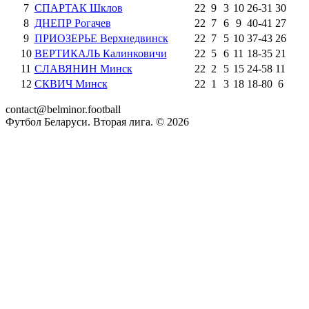
7
СПАРТАК Шклов
22
9
3
10
26
-
31
30
8
ДНЕПР Рогачев
22
7
6
9
40
-
41
27
9
ПРИОЗЕРЬЕ Верхнедвинск
22
7
5
10
37
-
43
26
10
ВЕРТИКАЛЬ Калинковичи
22
5
6
11
18
-
35
21
11
СЛАВЯНИН Минск
22
2
5
15
24
-
58
11
12
СКВИЧ Минск
22
1
3
18
18
-
80
6
contact@belminor.football
Футбол Беларуси. Вторая лига. ©
2026