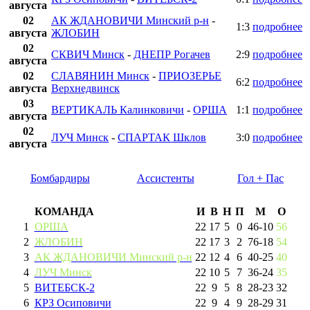
августа
02
АК ЖДАНОВИЧИ Минский р-н
-
1:3
подробнее
августа
ЖЛОБИН
02
СКВИЧ Минск
-
ДНЕПР Рогачев
2:9
подробнее
августа
02
СЛАВЯНИН Минск
-
ПРИОЗЕРЬЕ
6:2
подробнее
августа
Верхнедвинск
03
ВЕРТИКАЛЬ Калинковичи
-
ОРША
1:1
подробнее
августа
02
ЛУЧ Минск
-
СПАРТАК Шклов
3:0
подробнее
августа
Бомбардиры
Ассистенты
Гол + Пас
КОМАНДА
И
В
Н
П
М
О
1
ОРША
22
17
5
0
46
-
10
56
2
ЖЛОБИН
22
17
3
2
76
-
18
54
3
АК ЖДАНОВИЧИ Минский р-н
22
12
4
6
40
-
25
40
4
ЛУЧ Минск
22
10
5
7
36
-
24
35
5
ВИТЕБСК-2
22
9
5
8
28
-
23
32
6
КРЗ Осиповичи
22
9
4
9
28
-
29
31