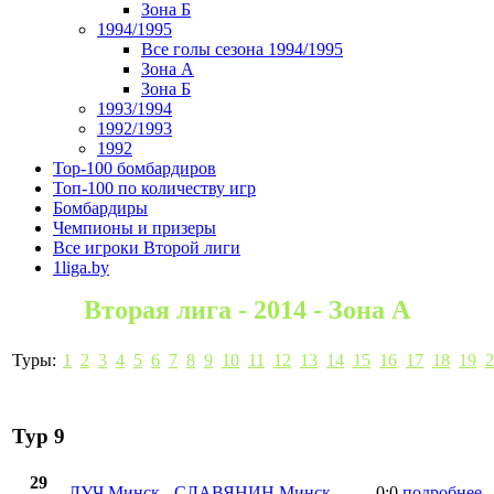
Зона Б
1994/1995
Все голы сезона 1994/1995
Зона А
Зона Б
1993/1994
1992/1993
1992
Top-100 бомбардиров
Топ-100 по количеству игр
Бомбардиры
Чемпионы и призеры
Все игроки Второй лиги
1liga.by
Вторая лига - 2014 - Зона А
Туры:
1
2
3
4
5
6
7
8
9
10
11
12
13
14
15
16
17
18
19
2
Тур 9
29
ЛУЧ Минск
-
СЛАВЯНИН Минск
0:0
подробнее