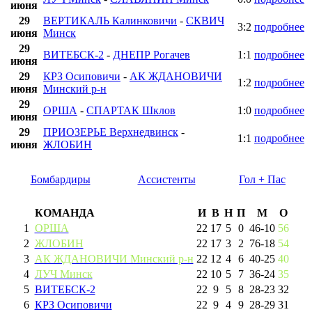
июня
29
ВЕРТИКАЛЬ Калинковичи
-
СКВИЧ
3:2
подробнее
июня
Минск
29
ВИТЕБСК-2
-
ДНЕПР Рогачев
1:1
подробнее
июня
29
КРЗ Осиповичи
-
АК ЖДАНОВИЧИ
1:2
подробнее
июня
Минский р-н
29
ОРША
-
СПАРТАК Шклов
1:0
подробнее
июня
29
ПРИОЗЕРЬЕ Верхнедвинск
-
1:1
подробнее
июня
ЖЛОБИН
Бомбардиры
Ассистенты
Гол + Пас
КОМАНДА
И
В
Н
П
М
О
1
ОРША
22
17
5
0
46
-
10
56
2
ЖЛОБИН
22
17
3
2
76
-
18
54
3
АК ЖДАНОВИЧИ Минский р-н
22
12
4
6
40
-
25
40
4
ЛУЧ Минск
22
10
5
7
36
-
24
35
5
ВИТЕБСК-2
22
9
5
8
28
-
23
32
6
КРЗ Осиповичи
22
9
4
9
28
-
29
31