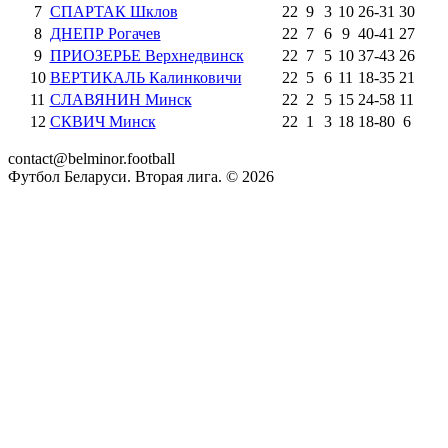
7
СПАРТАК Шклов
22
9
3
10
26
-
31
30
8
ДНЕПР Рогачев
22
7
6
9
40
-
41
27
9
ПРИОЗЕРЬЕ Верхнедвинск
22
7
5
10
37
-
43
26
10
ВЕРТИКАЛЬ Калинковичи
22
5
6
11
18
-
35
21
11
СЛАВЯНИН Минск
22
2
5
15
24
-
58
11
12
СКВИЧ Минск
22
1
3
18
18
-
80
6
contact@belminor.football
Футбол Беларуси. Вторая лига. ©
2026