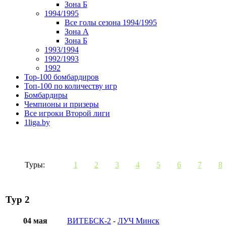
Зона Б
1994/1995
Все голы сезона 1994/1995
Зона А
Зона Б
1993/1994
1992/1993
1992
Top-100 бомбардиров
Топ-100 по количеству игр
Бомбардиры
Чемпионы и призеры
Все игроки Второй лиги
1liga.by
Туры:
1
2
3
4
5
6
7
8
Тур 2
04 мая
ВИТЕБСК-2
-
ЛУЧ Минск