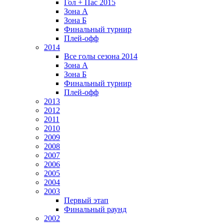
Гол + Пас 2015
Зона А
Зона Б
Финальный турнир
Плей-офф
2014
Все голы сезона 2014
Зона А
Зона Б
Финальный турнир
Плей-офф
2013
2012
2011
2010
2009
2008
2007
2006
2005
2004
2003
Первый этап
Финальный раунд
2002