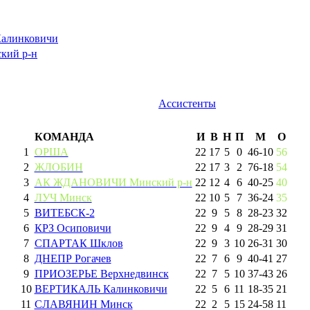
алинковичи
ий р-н
Ассистенты
КОМАНДА
И
В
Н
П
М
О
1
ОРША
22
17
5
0
46
-
10
56
2
ЖЛОБИН
22
17
3
2
76
-
18
54
3
АК ЖДАНОВИЧИ Минский р-н
22
12
4
6
40
-
25
40
4
ЛУЧ Минск
22
10
5
7
36
-
24
35
5
ВИТЕБСК-2
22
9
5
8
28
-
23
32
6
КРЗ Осиповичи
22
9
4
9
28
-
29
31
7
СПАРТАК Шклов
22
9
3
10
26
-
31
30
8
ДНЕПР Рогачев
22
7
6
9
40
-
41
27
9
ПРИОЗЕРЬЕ Верхнедвинск
22
7
5
10
37
-
43
26
10
ВЕРТИКАЛЬ Калинковичи
22
5
6
11
18
-
35
21
11
СЛАВЯНИН Минск
22
2
5
15
24
-
58
11