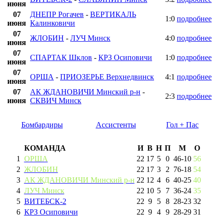
июня
07
ДНЕПР Рогачев
-
ВЕРТИКАЛЬ
1:0
подробнее
июня
Калинковичи
07
ЖЛОБИН
-
ЛУЧ Минск
4:0
подробнее
июня
07
СПАРТАК Шклов
-
КРЗ Осиповичи
1:0
подробнее
июня
07
ОРША
-
ПРИОЗЕРЬЕ Верхнедвинск
4:1
подробнее
июня
07
АК ЖДАНОВИЧИ Минский р-н
-
2:3
подробнее
июня
СКВИЧ Минск
Бомбардиры
Ассистенты
Гол + Пас
КОМАНДА
И
В
Н
П
М
О
1
ОРША
22
17
5
0
46
-
10
56
2
ЖЛОБИН
22
17
3
2
76
-
18
54
3
АК ЖДАНОВИЧИ Минский р-н
22
12
4
6
40
-
25
40
4
ЛУЧ Минск
22
10
5
7
36
-
24
35
5
ВИТЕБСК-2
22
9
5
8
28
-
23
32
6
КРЗ Осиповичи
22
9
4
9
28
-
29
31