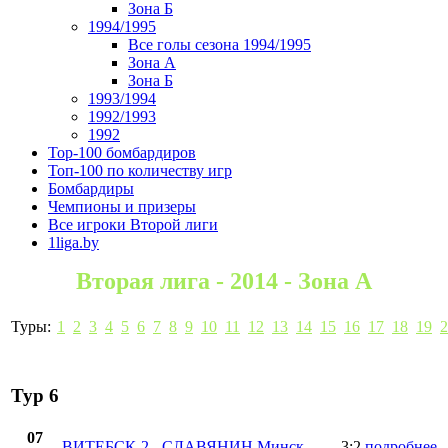
Зона Б
1994/1995
Все голы сезона 1994/1995
Зона А
Зона Б
1993/1994
1992/1993
1992
Top-100 бомбардиров
Топ-100 по количеству игр
Бомбардиры
Чемпионы и призеры
Все игроки Второй лиги
1liga.by
Вторая лига - 2014 - Зона А
Туры:
1
2
3
4
5
6
7
8
9
10
11
12
13
14
15
16
17
18
19
2
Тур 6
07
ВИТЕБСК-2
-
СЛАВЯНИН Минск
3:2
подробнее