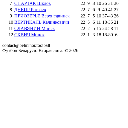
7
СПАРТАК Шклов
22
9
3
10
26
-
31
30
8
ДНЕПР Рогачев
22
7
6
9
40
-
41
27
9
ПРИОЗЕРЬЕ Верхнедвинск
22
7
5
10
37
-
43
26
10
ВЕРТИКАЛЬ Калинковичи
22
5
6
11
18
-
35
21
11
СЛАВЯНИН Минск
22
2
5
15
24
-
58
11
12
СКВИЧ Минск
22
1
3
18
18
-
80
6
contact@belminor.football
Футбол Беларуси. Вторая лига. ©
2026