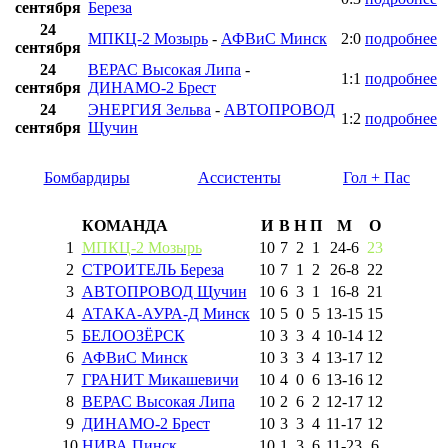
сентября
Береза
24
МПКЦ-2 Мозырь
-
АФВиС Минск
2:0
подробнее
сентября
24
ВЕРАС Высокая Липа
-
1:1
подробнее
сентября
ДИНАМО-2 Брест
24
ЭНЕРГИЯ Зельва
-
АВТОПРОВОД
1:2
подробнее
сентября
Щучин
Бомбардиры
Ассистенты
Гол + Пас
КОМАНДА
И
В
Н
П
М
О
1
МПКЦ-2 Мозырь
10
7
2
1
24
-
6
23
2
СТРОИТЕЛЬ Береза
10
7
1
2
26
-
8
22
3
АВТОПРОВОД Щучин
10
6
3
1
16
-
8
21
4
АТАКА-АУРА-Д Минск
10
5
0
5
13
-
15
15
5
БЕЛООЗЁРСК
10
3
3
4
10
-
14
12
6
АФВиС Минск
10
3
3
4
13
-
17
12
7
ГРАНИТ Микашевичи
10
4
0
6
13
-
16
12
8
ВЕРАС Высокая Липа
10
2
6
2
12
-
17
12
9
ДИНАМО-2 Брест
10
3
3
4
11
-
17
12
10
НИВА Пинск
10
1
3
6
11
-
23
6