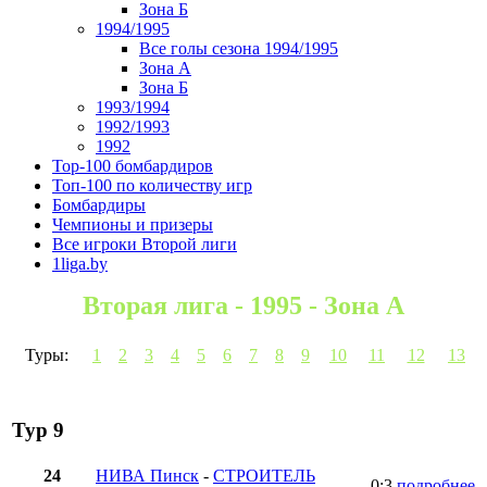
Зона Б
1994/1995
Все голы сезона 1994/1995
Зона А
Зона Б
1993/1994
1992/1993
1992
Top-100 бомбардиров
Топ-100 по количеству игр
Бомбардиры
Чемпионы и призеры
Все игроки Второй лиги
1liga.by
Вторая лига - 1995 - Зона А
Туры:
1
2
3
4
5
6
7
8
9
10
11
12
13
Тур 9
24
НИВА Пинск
-
СТРОИТЕЛЬ
0:3
подробнее