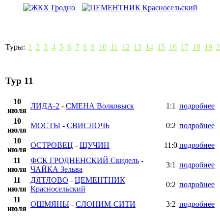
Туры:
1
2
3
4
5
6
7
8
9
10
11
12
13
14
15
16
17
18
19
2
Тур 11
10
ЛИДА-2
-
СМЕНА Волковыск
1:1
подробнее
июля
10
МОСТЫ
-
СВИСЛОЧЬ
0:2
подробнее
июля
10
ОСТРОВЕЦ
-
ЩУЧИН
11:0
подробнее
июля
11
ФСК ГРОДНЕНСКИЙ Скидель
-
3:1
подробнее
июля
ЧАЙКА Зельва
11
ДЯТЛОВО
-
ЦЕМЕНТНИК
0:2
подробнее
июля
Красносельский
11
ОШМЯНЫ
-
СЛОНИМ-СИТИ
3:2
подробнее
июля