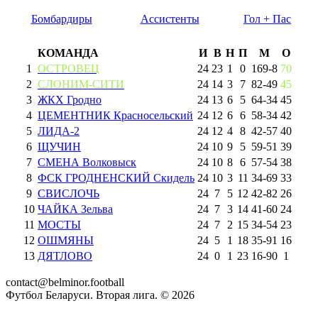
Бомбардиры
Ассистенты
Гол + Пас
КОМАНДА
И
В
Н
П
М
О
1
ОСТРОВЕЦ
24
23
1
0
169
-
8
70
2
СЛОНИМ-СИТИ
24
14
3
7
82
-
49
45
3
ЖКХ Гродно
24
13
6
5
64
-
34
45
4
ЦЕМЕНТНИК Красносельский
24
12
6
6
58
-
34
42
5
ЛИДА-2
24
12
4
8
42
-
57
40
6
ЩУЧИН
24
10
9
5
59
-
51
39
7
СМЕНА Волковыск
24
10
8
6
57
-
54
38
8
ФСК ГРОДНЕНСКИЙ Скидель
24
10
3
11
34
-
69
33
9
СВИСЛОЧЬ
24
7
5
12
42
-
82
26
10
ЧАЙКА Зельва
24
7
3
14
41
-
60
24
11
МОСТЫ
24
7
2
15
34
-
54
23
12
ОШМЯНЫ
24
5
1
18
35
-
91
16
13
ДЯТЛОВО
24
0
1
23
16
-
90
1
contact@belminor.football
Футбол Беларуси. Вторая лига. ©
2026