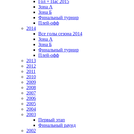
Гол + Пас 2015
Зона А
Зона Б
Финальный турнир
Плей-офф
2014
Все голы сезона 2014
Зона А
Зона Б
Финальный турнир
Плей-офф
2013
2012
2011
2010
2009
2008
2007
2006
2005
2004
2003
Первый этап
Финальный раунд
2002