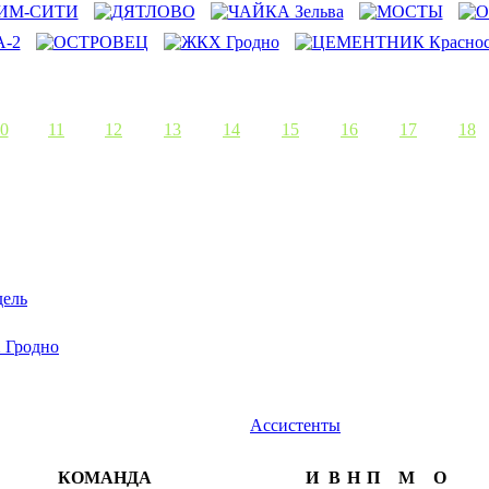
0
11
12
13
14
15
16
17
18
ель
Гродно
Ассистенты
КОМАНДА
И
В
Н
П
М
О