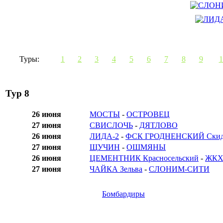
Туры:
1
2
3
4
5
6
7
8
9
1
Тур 8
26 июня
МОСТЫ
-
ОСТРОВЕЦ
27 июня
СВИСЛОЧЬ
-
ДЯТЛОВО
26 июня
ЛИДА-2
-
ФСК ГРОДНЕНСКИЙ Скид
27 июня
ЩУЧИН
-
ОШМЯНЫ
26 июня
ЦЕМЕНТНИК Красносельский
-
ЖКХ 
27 июня
ЧАЙКА Зельва
-
СЛОНИМ-СИТИ
Бомбардиры