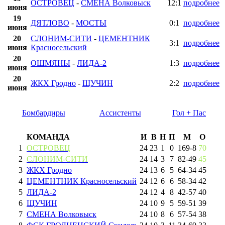
ОСТРОВЕЦ
-
СМЕНА Волковыск
12:1
подробнее
июня
19
ДЯТЛОВО
-
МОСТЫ
0:1
подробнее
июня
20
СЛОНИМ-СИТИ
-
ЦЕМЕНТНИК
3:1
подробнее
июня
Красносельский
20
ОШМЯНЫ
-
ЛИДА-2
1:3
подробнее
июня
20
ЖКХ Гродно
-
ЩУЧИН
2:2
подробнее
июня
Бомбардиры
Ассистенты
Гол + Пас
КОМАНДА
И
В
Н
П
М
О
1
ОСТРОВЕЦ
24
23
1
0
169
-
8
70
2
СЛОНИМ-СИТИ
24
14
3
7
82
-
49
45
3
ЖКХ Гродно
24
13
6
5
64
-
34
45
4
ЦЕМЕНТНИК Красносельский
24
12
6
6
58
-
34
42
5
ЛИДА-2
24
12
4
8
42
-
57
40
6
ЩУЧИН
24
10
9
5
59
-
51
39
7
СМЕНА Волковыск
24
10
8
6
57
-
54
38