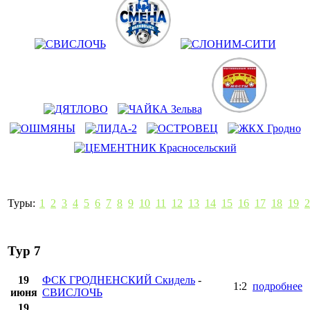
Туры:
1
2
3
4
5
6
7
8
9
10
11
12
13
14
15
16
17
18
19
2
Тур 7
19
ФСК ГРОДНЕНСКИЙ Скидель
-
1:2
подробнее
июня
СВИСЛОЧЬ
19