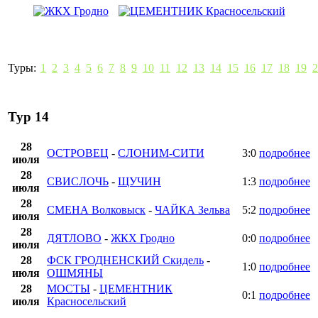
Туры:
1
2
3
4
5
6
7
8
9
10
11
12
13
14
15
16
17
18
19
2
Тур 14
28
ОСТРОВЕЦ
-
СЛОНИМ-СИТИ
3:0
подробнее
июля
28
СВИСЛОЧЬ
-
ЩУЧИН
1:3
подробнее
июля
28
СМЕНА Волковыск
-
ЧАЙКА Зельва
5:2
подробнее
июля
28
ДЯТЛОВО
-
ЖКХ Гродно
0:0
подробнее
июля
28
ФСК ГРОДНЕНСКИЙ Скидель
-
1:0
подробнее
июля
ОШМЯНЫ
28
МОСТЫ
-
ЦЕМЕНТНИК
0:1
подробнее
июля
Красносельский