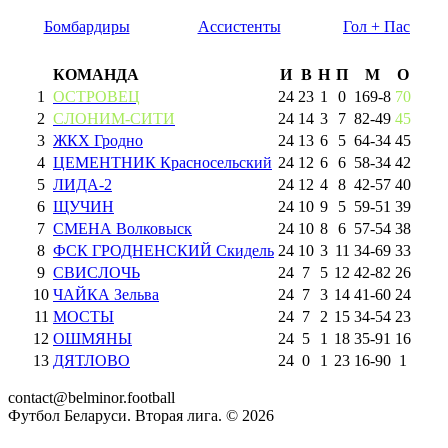
Бомбардиры
Ассистенты
Гол + Пас
КОМАНДА
И
В
Н
П
М
О
1
ОСТРОВЕЦ
24
23
1
0
169
-
8
70
2
СЛОНИМ-СИТИ
24
14
3
7
82
-
49
45
3
ЖКХ Гродно
24
13
6
5
64
-
34
45
4
ЦЕМЕНТНИК Красносельский
24
12
6
6
58
-
34
42
5
ЛИДА-2
24
12
4
8
42
-
57
40
6
ЩУЧИН
24
10
9
5
59
-
51
39
7
СМЕНА Волковыск
24
10
8
6
57
-
54
38
8
ФСК ГРОДНЕНСКИЙ Скидель
24
10
3
11
34
-
69
33
9
СВИСЛОЧЬ
24
7
5
12
42
-
82
26
10
ЧАЙКА Зельва
24
7
3
14
41
-
60
24
11
МОСТЫ
24
7
2
15
34
-
54
23
12
ОШМЯНЫ
24
5
1
18
35
-
91
16
13
ДЯТЛОВО
24
0
1
23
16
-
90
1
contact@belminor.football
Футбол Беларуси. Вторая лига. ©
2026