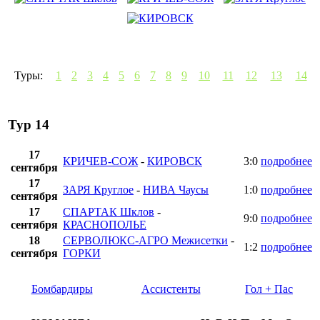
Туры:
1
2
3
4
5
6
7
8
9
10
11
12
13
14
Тур 14
17
КРИЧЕВ-СОЖ
-
КИРОВСК
3:0
подробнее
сентября
17
ЗАРЯ Круглое
-
НИВА Чаусы
1:0
подробнее
сентября
17
СПАРТАК Шклов
-
9:0
подробнее
сентября
КРАСНОПОЛЬЕ
18
СЕРВОЛЮКС-АГРО Межисетки
-
1:2
подробнее
сентября
ГОРКИ
Бомбардиры
Ассистенты
Гол + Пас