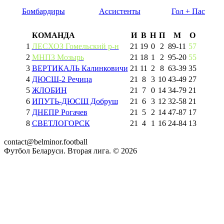
Бомбардиры
Ассистенты
Гол + Пас
КОМАНДА
И
В
Н
П
М
О
1
ЛЕСХОЗ Гомельский р-н
21
19
0
2
89
-
11
57
2
МНПЗ Мозырь
21
18
1
2
95
-
20
55
3
ВЕРТИКАЛЬ Калинковичи
21
11
2
8
63
-
39
35
4
ДЮСШ-2 Речица
21
8
3
10
43
-
49
27
5
ЖЛОБИН
21
7
0
14
34
-
79
21
6
ИПУТЬ-ДЮСШ Добруш
21
6
3
12
32
-
58
21
7
ДНЕПР Рогачев
21
5
2
14
47
-
87
17
8
СВЕТЛОГОРСК
21
4
1
16
24
-
84
13
contact@belminor.football
Футбол Беларуси. Вторая лига. ©
2026