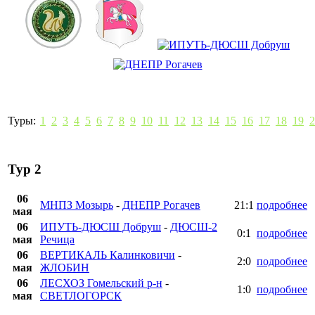
Туры:
1
2
3
4
5
6
7
8
9
10
11
12
13
14
15
16
17
18
19
2
Тур 2
06
МНПЗ Мозырь
-
ДНЕПР Рогачев
21:1
подробнее
мая
06
ИПУТЬ-ДЮСШ Добруш
-
ДЮСШ-2
0:1
подробнее
мая
Речица
06
ВЕРТИКАЛЬ Калинковичи
-
2:0
подробнее
мая
ЖЛОБИН
06
ЛЕСХОЗ Гомельский р-н
-
1:0
подробнее
мая
СВЕТЛОГОРСК