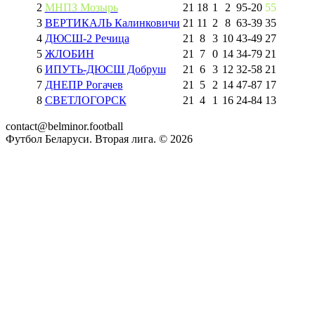
2
МНПЗ Мозырь
21
18
1
2
95
-
20
55
3
ВЕРТИКАЛЬ Калинковичи
21
11
2
8
63
-
39
35
4
ДЮСШ-2 Речица
21
8
3
10
43
-
49
27
5
ЖЛОБИН
21
7
0
14
34
-
79
21
6
ИПУТЬ-ДЮСШ Добруш
21
6
3
12
32
-
58
21
7
ДНЕПР Рогачев
21
5
2
14
47
-
87
17
8
СВЕТЛОГОРСК
21
4
1
16
24
-
84
13
contact@belminor.football
Футбол Беларуси. Вторая лига. ©
2026