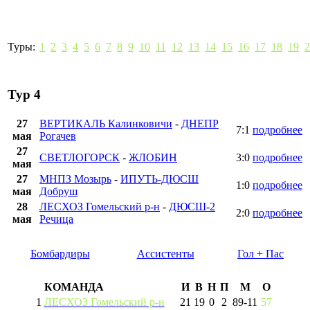
Туры:
1
2
3
4
5
6
7
8
9
10
11
12
13
14
15
16
17
18
19
2
Тур 4
27
ВЕРТИКАЛЬ Калинковичи
-
ДНЕПР
7:1
подробнее
мая
Рогачев
27
СВЕТЛОГОРСК
-
ЖЛОБИН
3:0
подробнее
мая
27
МНПЗ Мозырь
-
ИПУТЬ-ДЮСШ
1:0
подробнее
мая
Добруш
28
ЛЕСХОЗ Гомельский р-н
-
ДЮСШ-2
2:0
подробнее
мая
Речица
Бомбардиры
Ассистенты
Гол + Пас
КОМАНДА
И
В
Н
П
М
О
1
ЛЕСХОЗ Гомельский р-н
21
19
0
2
89
-
11
57