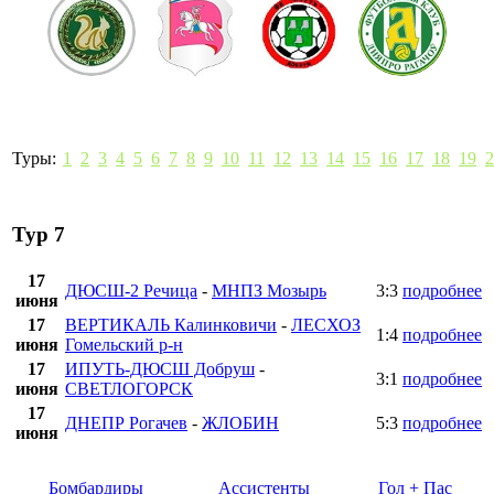
Туры:
1
2
3
4
5
6
7
8
9
10
11
12
13
14
15
16
17
18
19
2
Тур 7
17
ДЮСШ-2 Речица
-
МНПЗ Мозырь
3:3
подробнее
июня
17
ВЕРТИКАЛЬ Калинковичи
-
ЛЕСХОЗ
1:4
подробнее
июня
Гомельский р-н
17
ИПУТЬ-ДЮСШ Добруш
-
3:1
подробнее
июня
СВЕТЛОГОРСК
17
ДНЕПР Рогачев
-
ЖЛОБИН
5:3
подробнее
июня
Бомбардиры
Ассистенты
Гол + Пас