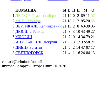
КОМАНДА
И
В
Н
П
М
О
1
ЛЕСХОЗ Гомельский р-н
21
19
0
2
89
-
11
57
2
МНПЗ Мозырь
21
18
1
2
95
-
20
55
3
ВЕРТИКАЛЬ Калинковичи
21
11
2
8
63
-
39
35
4
ДЮСШ-2 Речица
21
8
3
10
43
-
49
27
5
ЖЛОБИН
21
7
0
14
34
-
79
21
6
ИПУТЬ-ДЮСШ Добруш
21
6
3
12
32
-
58
21
7
ДНЕПР Рогачев
21
5
2
14
47
-
87
17
8
СВЕТЛОГОРСК
21
4
1
16
24
-
84
13
contact@belminor.football
Футбол Беларуси. Вторая лига. ©
2026