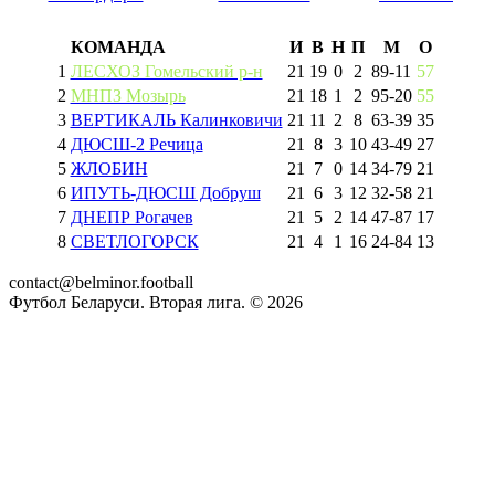
КОМАНДА
И
В
Н
П
М
О
1
ЛЕСХОЗ Гомельский р-н
21
19
0
2
89
-
11
57
2
МНПЗ Мозырь
21
18
1
2
95
-
20
55
3
ВЕРТИКАЛЬ Калинковичи
21
11
2
8
63
-
39
35
4
ДЮСШ-2 Речица
21
8
3
10
43
-
49
27
5
ЖЛОБИН
21
7
0
14
34
-
79
21
6
ИПУТЬ-ДЮСШ Добруш
21
6
3
12
32
-
58
21
7
ДНЕПР Рогачев
21
5
2
14
47
-
87
17
8
СВЕТЛОГОРСК
21
4
1
16
24
-
84
13
contact@belminor.football
Футбол Беларуси. Вторая лига. ©
2026