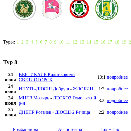
Туры:
1
2
3
4
5
6
7
8
9
10
11
12
13
14
15
16
17
18
19
2
Тур 8
24
ВЕРТИКАЛЬ Калинковичи
-
10:1
подробнее
июня
СВЕТЛОГОРСК
24
ИПУТЬ-ДЮСШ Добруш
-
ЖЛОБИН
1:2
подробнее
июня
24
МНПЗ Мозырь
-
ЛЕСХОЗ Гомельский
3:2
подробнее
июня
р-н
25
ДНЕПР Рогачев
-
ДЮСШ-2 Речица
2:2
подробнее
июня
Бомбардиры
Ассистенты
Гол + Пас