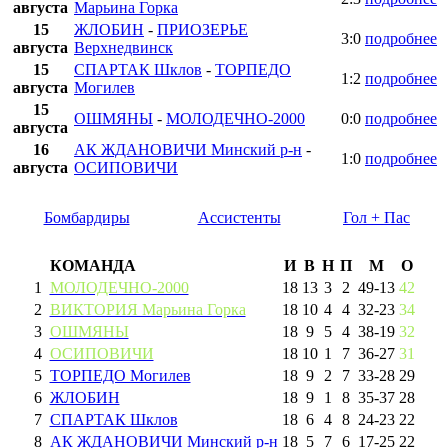
августа
Марьина Горка
15
ЖЛОБИН
-
ПРИОЗЕРЬЕ
3:0
подробнее
августа
Верхнедвинск
15
СПАРТАК Шклов
-
ТОРПЕДО
1:2
подробнее
августа
Могилев
15
ОШМЯНЫ
-
МОЛОДЕЧНО-2000
0:0
подробнее
августа
16
АК ЖДАНОВИЧИ Минский р-н
-
1:0
подробнее
августа
ОСИПОВИЧИ
Бомбардиры
Ассистенты
Гол + Пас
КОМАНДА
И
В
Н
П
М
О
1
МОЛОДЕЧНО-2000
18
13
3
2
49
-
13
42
2
ВИКТОРИЯ Марьина Горка
18
10
4
4
32
-
23
34
3
ОШМЯНЫ
18
9
5
4
38
-
19
32
4
ОСИПОВИЧИ
18
10
1
7
36
-
27
31
5
ТОРПЕДО Могилев
18
9
2
7
33
-
28
29
6
ЖЛОБИН
18
9
1
8
35
-
37
28
7
СПАРТАК Шклов
18
6
4
8
24
-
23
22
8
АК ЖДАНОВИЧИ Минский р-н
18
5
7
6
17
-
25
22