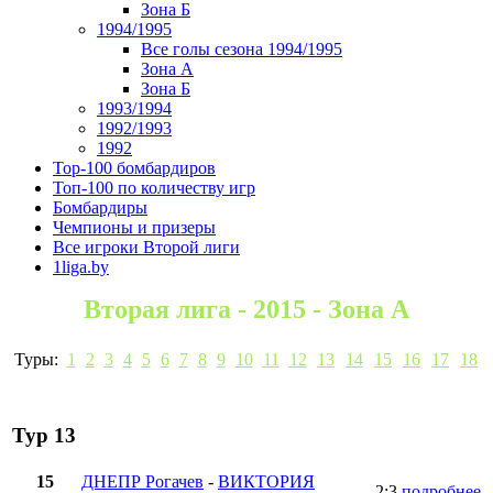
Зона Б
1994/1995
Все голы сезона 1994/1995
Зона А
Зона Б
1993/1994
1992/1993
1992
Top-100 бомбардиров
Топ-100 по количеству игр
Бомбардиры
Чемпионы и призеры
Все игроки Второй лиги
1liga.by
Вторая лига - 2015 - Зона А
Туры:
1
2
3
4
5
6
7
8
9
10
11
12
13
14
15
16
17
18
Тур 13
15
ДНЕПР Рогачев
-
ВИКТОРИЯ
2:3
подробнее