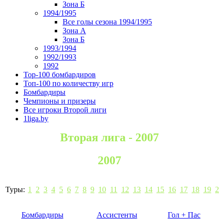
Зона Б
1994/1995
Все голы сезона 1994/1995
Зона А
Зона Б
1993/1994
1992/1993
1992
Top-100 бомбардиров
Топ-100 по количеству игр
Бомбардиры
Чемпионы и призеры
Все игроки Второй лиги
1liga.by
Вторая лига - 2007
2007
Туры:
1
2
3
4
5
6
7
8
9
10
11
12
13
14
15
16
17
18
19
2
Бомбардиры
Ассистенты
Гол + Пас