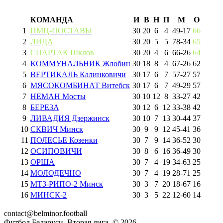
КОМАНДА
И
В
Н
П
М
О
1
ПМЦ-ПОСТАВЫ
30
20
6
4
49
-
17
66
2
ЛИДА
30
20
5
5
78
-
34
65
3
СПАРТАК Шклов
30
20
4
6
66
-
26
64
4
КОММУНАЛЬНИК Жлобин
30
18
8
4
67
-
26
62
5
ВЕРТИКАЛЬ Калинковичи
30
17
6
7
57
-
27
57
6
МЯСОКОМБИНАТ Витебск
30
17
6
7
49
-
29
57
7
НЕМАН Мосты
30
10
12
8
33
-
27
42
8
БЕРЕЗА
30
12
6
12
33
-
38
42
9
ЛИВАДИЯ Дзержинск
30
10
7
13
30
-
44
37
10
СКВИЧ Минск
30
9
9
12
45
-
41
36
11
ПОЛЕСЬЕ Козенки
30
7
9
14
36
-
52
30
12
ОСИПОВИЧИ
30
8
6
16
36
-
49
30
13
ОРША
30
7
4
19
34
-
63
25
14
МОЛОДЕЧНО
30
7
4
19
28
-
71
25
15
МТЗ-РИПО-2 Минск
30
3
7
20
18
-
67
16
16
МИНСК-2
30
3
5
22
12
-
60
14
contact@belminor.football
Футбол Беларуси. Вторая лига. ©
2026