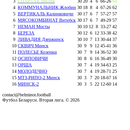
3
СПАРТАК Шклов
30
20
4
6
66
-
26
64
4
КОММУНАЛЬНИК Жлобин
30
18
8
4
67
-
26
62
5
ВЕРТИКАЛЬ Калинковичи
30
17
6
7
57
-
27
57
6
МЯСОКОМБИНАТ Витебск
30
17
6
7
49
-
29
57
7
НЕМАН Мосты
30
10
12
8
33
-
27
42
8
БЕРЕЗА
30
12
6
12
33
-
38
42
9
ЛИВАДИЯ Дзержинск
30
10
7
13
30
-
44
37
10
СКВИЧ Минск
30
9
9
12
45
-
41
36
11
ПОЛЕСЬЕ Козенки
30
7
9
14
36
-
52
30
12
ОСИПОВИЧИ
30
8
6
16
36
-
49
30
13
ОРША
30
7
4
19
34
-
63
25
14
МОЛОДЕЧНО
30
7
4
19
28
-
71
25
15
МТЗ-РИПО-2 Минск
30
3
7
20
18
-
67
16
16
МИНСК-2
30
3
5
22
12
-
60
14
contact@belminor.football
Футбол Беларуси. Вторая лига. ©
2026