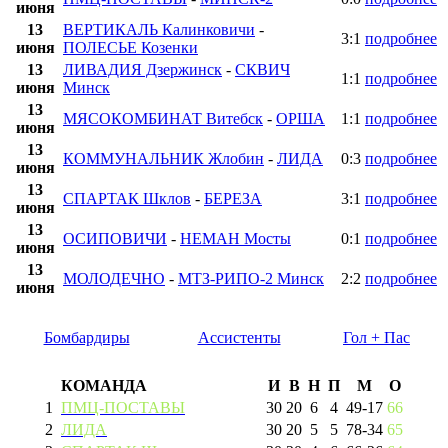
июня
13
ВЕРТИКАЛЬ Калинковичи
-
3:1
подробнее
июня
ПОЛЕСЬЕ Козенки
13
ЛИВАДИЯ Дзержинск
-
СКВИЧ
1:1
подробнее
июня
Минск
13
МЯСОКОМБИНАТ Витебск
-
ОРША
1:1
подробнее
июня
13
КОММУНАЛЬНИК Жлобин
-
ЛИДА
0:3
подробнее
июня
13
СПАРТАК Шклов
-
БЕРЕЗА
3:1
подробнее
июня
13
ОСИПОВИЧИ
-
НЕМАН Мосты
0:1
подробнее
июня
13
МОЛОДЕЧНО
-
МТЗ-РИПО-2 Минск
2:2
подробнее
июня
Бомбардиры
Ассистенты
Гол + Пас
КОМАНДА
И
В
Н
П
М
О
1
ПМЦ-ПОСТАВЫ
30
20
6
4
49
-
17
66
2
ЛИДА
30
20
5
5
78
-
34
65