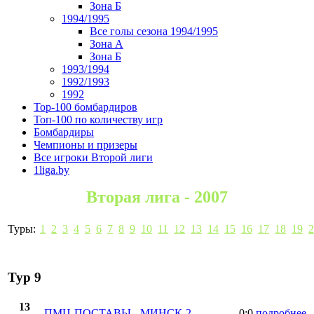
Зона Б
1994/1995
Все голы сезона 1994/1995
Зона А
Зона Б
1993/1994
1992/1993
1992
Top-100 бомбардиров
Топ-100 по количеству игр
Бомбардиры
Чемпионы и призеры
Все игроки Второй лиги
1liga.by
Вторая лига - 2007
Туры:
1
2
3
4
5
6
7
8
9
10
11
12
13
14
15
16
17
18
19
2
Тур 9
13
ПМЦ-ПОСТАВЫ
-
МИНСК-2
0:0
подробнее