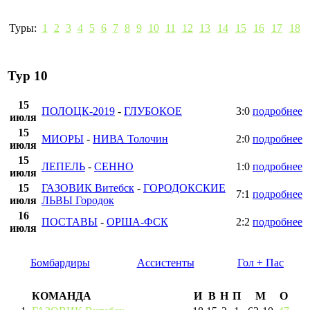
Туры:
1
2
3
4
5
6
7
8
9
10
11
12
13
14
15
16
17
18
Тур 10
15
ПОЛОЦК-2019
-
ГЛУБОКОЕ
3:0
подробнее
июля
15
МИОРЫ
-
НИВА Толочин
2:0
подробнее
июля
15
ЛЕПЕЛЬ
-
СЕННО
1:0
подробнее
июля
15
ГАЗОВИК Витебск
-
ГОРОДОКСКИЕ
7:1
подробнее
июля
ЛЬВЫ Городок
16
ПОСТАВЫ
-
ОРША-ФСК
2:2
подробнее
июля
Бомбардиры
Ассистенты
Гол + Пас
КОМАНДА
И
В
Н
П
М
О