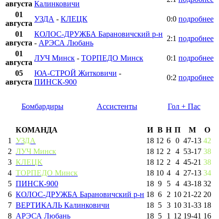
августа
Калинковичи
01
УЗДА
-
КЛЕЦК
0:0
подробнее
августа
01
КОЛОС-ДРУЖБА Барановичский р-н
2:1
подробнее
августа
-
АРЭСА Любань
01
ЛУЧ Минск
-
ТОРПЕДО Минск
0:1
подробнее
августа
05
ЮА-СТРОЙ Житковичи
-
0:2
подробнее
августа
ПИНСК-900
Бомбардиры
Ассистенты
Гол + Пас
КОМАНДА
И
В
Н
П
М
О
1
УЗДА
18
12
6
0
47
-
13
42
2
ЛУЧ Минск
18
12
2
4
53
-
17
38
3
КЛЕЦК
18
12
2
4
45
-
21
38
4
ТОРПЕДО Минск
18
10
4
4
27
-
13
34
5
ПИНСК-900
18
9
5
4
43
-
18
32
6
КОЛОС-ДРУЖБА Барановичский р-н
18
6
2
10
21
-
22
20
7
ВЕРТИКАЛЬ Калинковичи
18
5
3
10
31
-
33
18
8
АРЭСА Любань
18
5
1
12
19
-
41
16