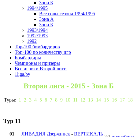
Зона Б
1994/1995
Все голы сезона 1994/1995
Зона А
Зона Б
1993/1994
1992/1993
1992
Top-100 бомбардиров
Топ-100 по количеству игр
Бомбардиры
Чемпионы и призеры
Все игроки Второй лиги
1liga.by
Вторая лига - 2015 - Зона Б
Туры:
1
2
3
4
5
6
7
8
9
10
11
12
13
14
15
16
17
18
Тур 11
01
ЛИВАДИЯ Дзержинск
-
ВЕРТИКАЛЬ
2:1
подробнее