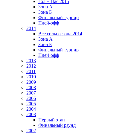
Гол + Пас 2015
Зона А
Зона Б
Финальный турнир
Плей-офф
2014
Все голы сезона 2014
Зона А
Зона Б
Финальный турнир
Плей-офф
2013
2012
2011
2010
2009
2008
2007
2006
2005
2004
2003
Первый этап
Финальный раунд
2002