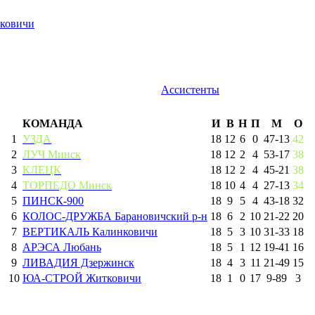
ковичи
Ассистенты
КОМАНДА
И
В
Н
П
М
О
1
УЗДА
18
12
6
0
47
-
13
42
2
ЛУЧ Минск
18
12
2
4
53
-
17
38
3
КЛЕЦК
18
12
2
4
45
-
21
38
4
ТОРПЕДО Минск
18
10
4
4
27
-
13
34
5
ПИНСК-900
18
9
5
4
43
-
18
32
6
КОЛОС-ДРУЖБА Барановичский р-н
18
6
2
10
21
-
22
20
7
ВЕРТИКАЛЬ Калинковичи
18
5
3
10
31
-
33
18
8
АРЭСА Любань
18
5
1
12
19
-
41
16
9
ЛИВАДИЯ Дзержинск
18
4
3
11
21
-
49
15
10
ЮА-СТРОЙ Житковичи
18
1
0
17
9
-
89
3