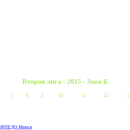
Вторая лига - 2015 - Зона Б
7
8
9
10
11
12
1
ОРПЕДО Минск