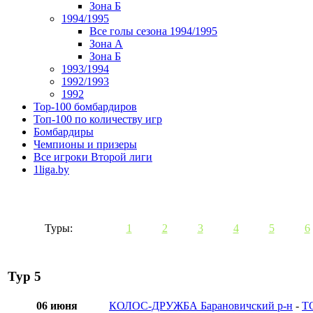
Зона Б
1994/1995
Все голы сезона 1994/1995
Зона А
Зона Б
1993/1994
1992/1993
1992
Top-100 бомбардиров
Топ-100 по количеству игр
Бомбардиры
Чемпионы и призеры
Все игроки Второй лиги
1liga.by
Туры:
1
2
3
4
5
6
Тур 5
06 июня
КОЛОС-ДРУЖБА Барановичский р-н
-
Т