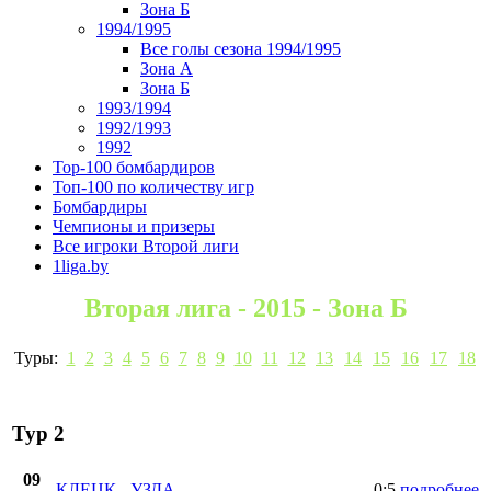
Зона Б
1994/1995
Все голы сезона 1994/1995
Зона А
Зона Б
1993/1994
1992/1993
1992
Top-100 бомбардиров
Топ-100 по количеству игр
Бомбардиры
Чемпионы и призеры
Все игроки Второй лиги
1liga.by
Вторая лига - 2015 - Зона Б
Туры:
1
2
3
4
5
6
7
8
9
10
11
12
13
14
15
16
17
18
Тур 2
09
КЛЕЦК
-
УЗДА
0:5
подробнее