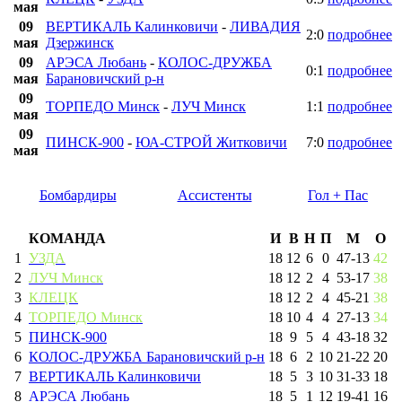
мая
09
ВЕРТИКАЛЬ Калинковичи
-
ЛИВАДИЯ
2:0
подробнее
мая
Дзержинск
09
АРЭСА Любань
-
КОЛОС-ДРУЖБА
0:1
подробнее
мая
Барановичский р-н
09
ТОРПЕДО Минск
-
ЛУЧ Минск
1:1
подробнее
мая
09
ПИНСК-900
-
ЮА-СТРОЙ Житковичи
7:0
подробнее
мая
Бомбардиры
Ассистенты
Гол + Пас
КОМАНДА
И
В
Н
П
М
О
1
УЗДА
18
12
6
0
47
-
13
42
2
ЛУЧ Минск
18
12
2
4
53
-
17
38
3
КЛЕЦК
18
12
2
4
45
-
21
38
4
ТОРПЕДО Минск
18
10
4
4
27
-
13
34
5
ПИНСК-900
18
9
5
4
43
-
18
32
6
КОЛОС-ДРУЖБА Барановичский р-н
18
6
2
10
21
-
22
20
7
ВЕРТИКАЛЬ Калинковичи
18
5
3
10
31
-
33
18
8
АРЭСА Любань
18
5
1
12
19
-
41
16